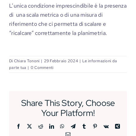
L’unica condizione imprescindibile è la presenza
di una scala metrica o di una misura di
riferimento che ci permetta di scalare e
“ricalcare” correttamente la planimetria.
Di
Chiara Tononi
|
29 Febbraio 2024
|
Le informazioni da
parte tua
|
0 Commenti
Share This Story, Choose
Your Platform!
Facebook
X
Reddit
LinkedIn
WhatsApp
Telegram
Tumblr
Pinterest
Vk
Xing
Email