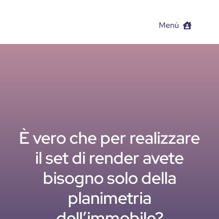
Salta
al
Menù
contenuto
Set di Render da Pla
Case history
Contatti
È vero che per realizzare
il set di render avete
bisogno solo della
planimetria
dell’immobile?