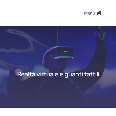
Salta
al
Menù
contenuto
Set di Render da Pla
Case history
Contatti
Realtà virtuale e guanti tattili