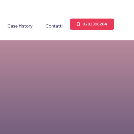
0282398264
Case history
Contatti