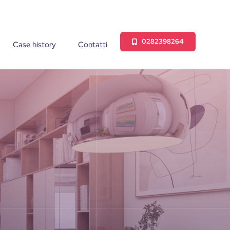
0282398264
Case history
Contatti