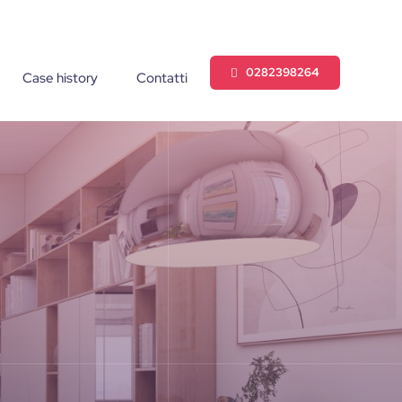
0282398264
Case history
Contatti