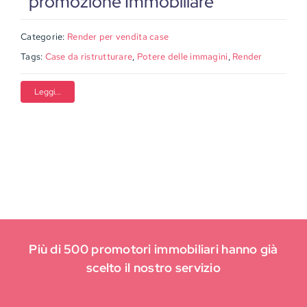
promozione Immobiliare
Categorie:
Render per vendita case
Tags:
Case da ristrutturare
,
Potere delle immagini
,
Render
Leggi...
Più di 500 promotori immobiliari hanno già
scelto il nostro servizio